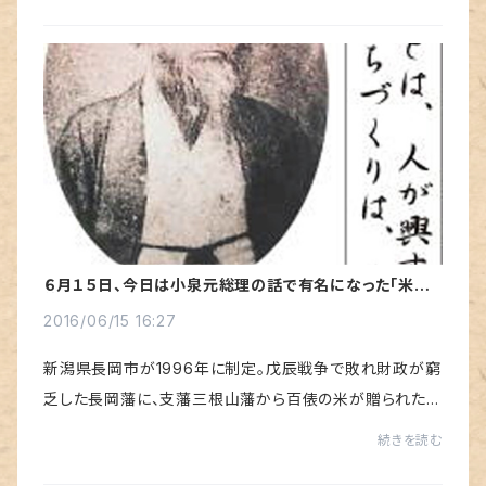
けのいたってシンプルなこの料理が、実は...
６月１５日、今日は小泉元総理の話で有名になった「米百
俵の日」です。
2016/06/15 16:27
新潟県長岡市が1996年に制定。戊辰戦争で敗れ財政が窮
乏した長岡藩に、支藩三根山藩から百俵の米が贈られた
が、藩の大参事小林虎三郎は米を藩士に分け与えず、売却
続きを読む
した代金で学校を設立することとした。そのお金...