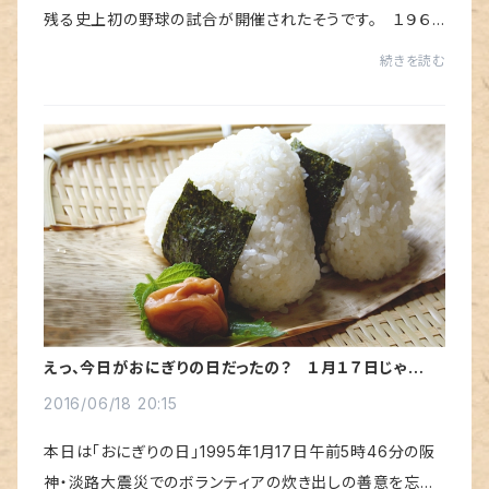
残る史上初の野球の試合が開催されたそうです。 １９６
２・３年頃、善通寺市の四国学院大学のキャンパスの芝生グ
続きを読む
ラウンド。かつての日本陸軍の騎兵隊跡...
えっ、今日がおにぎりの日だったの？ １月１７日じゃなか
ったっけ？
2016/06/18 20:15
本日は「おにぎりの日」1995年1月17日午前5時46分の阪
神・淡路大震災でのボランティアの炊き出しの善意を忘れ