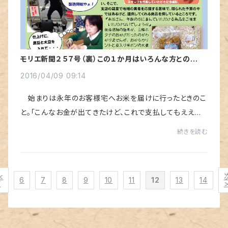
モリエ新聞２５７号（裏）この１か月はいろんな方とのご縁
を感じさせられる毎日でした。
2016/04/09 09:14
始まりは永年のお客様宅へお米を届けに行ったときのこ
と。「こんなお金が出てきたけど、これで支払してもええか
なぁ」懐かしい板垣退助と岩倉具視。銀行で両替できるけ
続きを読む
ど、趣味の人がおったら喜ぶかもしれへん...
<
6
7
8
9
10
11
12
13
14
前