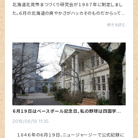
北海道北見市まつづくり研究会が１９８７年に制定しまし
た。６月の北海道の爽やかさがハッカそのものだからってい
うことらしいです。ところが２０００年にはカネボウフーズが
続きを読む
３月がフレッシュだから３月１０日（...
６月１９日はベースボール記念日。私の野球は四国学院の
キャンパスから始まった。
2016/06/19 11:35
１８４６年の６月１９日、ニュージャージーで公式記録に