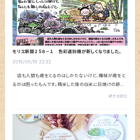
モリエ新聞２５８－１ 色彩選別機が新しくなりました。
2016/05/18 22:32
店も人間も歳をとるのはしかたないけど、機械が歳をと
るのは困ったもんです。精米した後の白米に日焼けの跡や
らカメムシにちょっかい出された跡やらが付いた米をはじ
続きを読む
き出す「色彩選別機」が寄る年波に勝てず、...