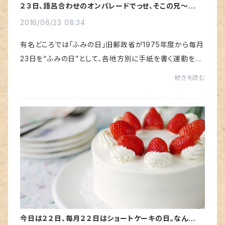
２３日、語呂合わせのオンパレードでっせ、そこの兄～さ
ん。
2016/06/23 08:34
有名どころでは「ふみの日」旧郵政省が1975年度から毎月
23日を“ふみの日”として、各地方別に手紙を書く運動を展
開していた。７月は旧暦で文月と呼んでいたことから１９７
続きを読む
９年に７月２３日を文月ふみの日と制定。...
今日は２２日、毎月２２日はショートケーキの日。なんでか