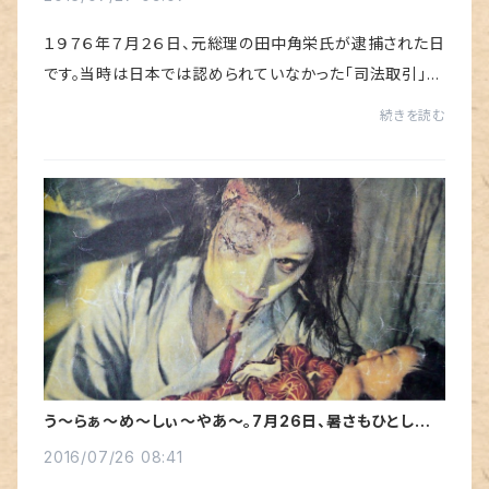
１９７６年７月２６日、元総理の田中角栄氏が逮捕された日
です。当時は日本では認められていなかった「司法取引」に
よる証言や、三木総理による逆指揮権発動、検察の作文調
続きを読む
書など、当時から問題視されていた政治...
う～らぁ～め～しぃ～やあ～。7月26日、暑さもひとしお
でございます。
2016/07/26 08:41