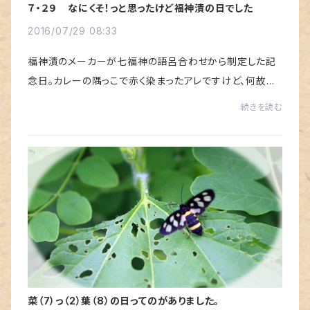
７・２９ なにくそ！っと思ったけど福神漬の日でした
2016/07/29 08:33
福神漬のメーカーが七福神の語呂合わせから制定した記
念日。カレーの隅っこで赤く染まったアレですけど、何故か
昔から苦手でした。妙～な甘さがどうにも好きになれない
続きを読む
んです。しかも、漬物ってことになってます...
菜（7）っ（2）葉（8）の日ってのがありました。