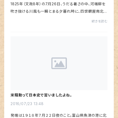
1825年（文政8年）の7月26日、うだる暑さの中、河端柳を
吹き抜ける川風も一瞬とまる夕暮れ時に、四世鶴屋南北
作「東海道四谷怪談」が中村座で初演の幕が切られまし
続きを読む
た。そこで、7月26日は「幽霊の日」という記念日...
米騒動って日本史で習いましたよね。
2016/07/23 13:48
発端は１９１８年７月２２日夜のこと。富山県魚津の港に北