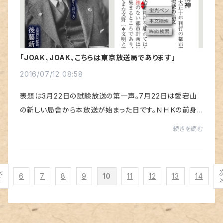
「JOAK、JOAK、こちらは東京放送局であります」
2016/07/12 08:58
表題は3月22日の試験放送の第一声。7月22日は愛宕山
の新しい局舎から本放送が始まった日です。ＮＨＫの前身
「東京放送局」の初代総裁 後藤新平は記念式典に於いて、
続きを読む
放送の目的と役割を「第1は文化の機会均等 (ラ...
<
6
7
8
9
10
11
12
13
14
前