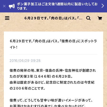
ポン菓子加工はご注文後1週間以内に製造いたしてお
ります。
６月２９日です。「肉の日」はパス。「佃
煮の日」にスポットライト！ | モリエ米
店
６月２９日です。「肉の日」はパス。「佃煮の日」にスポットラ
イト！
2016/06/29 09:28
佃煮の発祥の地、東京・佃島の氏神・住吉神社が創建され
たのが天保３年（１６４６年）の６月２９日。
由来は歴史があるけど、記念日に制定されたのは今世紀
の２００６年のことです。
佃煮って、どうしても甘辛い味が濃いイメージがあって、
お茶漬けかおむすびの具でしか食べなかったけど、