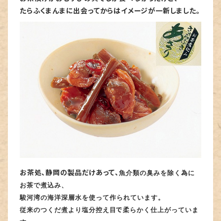
たらふくまんまに出会ってからはイメージが一新しました。
お茶処、静岡の製品だけあって、
魚介類の臭みを除く為に
お茶で煮込み
、
駿河湾の海洋深層水
を使って作られています。
塩分控え目
柔らかく
で
従来のつくだ煮より
仕上がっていま