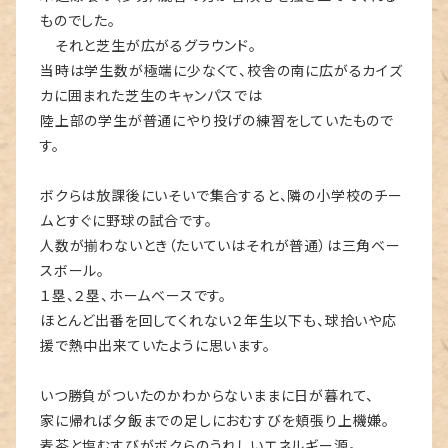
ものでした。
それと芝生が広がるグラウンド。
当時は学生数が極端に少なくて、校舎の南に広がるカイズ
カに囲まれた芝生のキャンパスでは
陸上部の学生が普通にやり投げの練習をしていたもので
す。
ボクらは放課後にいそいで集合すると、隣の小学校のチー
ムとすぐに野球の試合です。
人数が揃わないとき（たいていはそれが普通）は三角ベー
スボール。
１塁、２塁、ホームベースです。
ほとんど出番を回してくれない２年生以下も、球拾いや応
援で熱中出来ていたように思います。
いつ勝負がついたのかわからないままに日が暮れて、
家に帰れば夕飯までの足しにおむすびを頬張り上機嫌。
麦茶と塩むすびがボクらのうれしいエネルギー源。