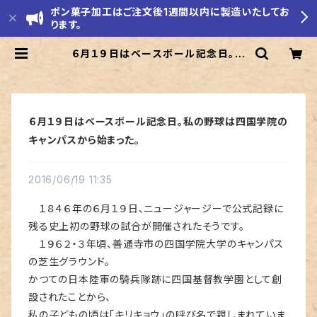
ポン菓子加工はご注文後1週間以内に製造いたしてお
ります。
６月１９日はベースボール記念日。私
の野球は四国学院のキャンパスから
始まった。 | モリエ米店
６月１９日はベースボール記念日。私の野球は四国学院の
キャンパスから始まった。
2016/06/19 11:35
１８４６年の６月１９日、ニュージャージーで公式記録に
残る史上初の野球の試合が開催されたそうです。
１９６２・３年頃、善通寺市の四国学院大学のキャンパス
の芝生グラウンド。
かつての日本陸軍の騎兵隊跡に四国基督教学園として創
設されたことから、
私の子どもの頃は「キリキョウ」の呼び名で親しまれていま