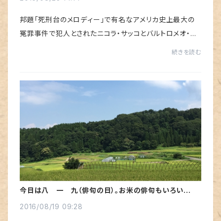
邦題「死刑台のメロディー」で有名なアメリカ史上最大の
冤罪事件で犯人とされたニコラ・サッコとバルトロメオ・ブ
ァンゼッティが１９２７年の今日、死刑になりました。「戦争
続きを読む
はごめんだ。我々はなぜ殺し合うんだ...
今日は八 一 九（俳句の日）。お米の俳句もいろいろあ
りまして・・・
2016/08/19 09:28