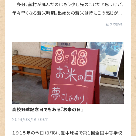
多分、蕪村が詠んだのはもう少し先のことだと思うけど、
年々早くなる新米時期。出始めの新米は特にこの感じが強
くでています。『 新米も まだ艸（くさ）の実の匂ひ哉 』
続きを読む
新米を農家に取りに行って帰るハコバ...
高校野球記念日でもある『お米の日』
2016/08/18 09:11
１９１５年の今日（8/18）、豊中球場で第１回全国中等学校