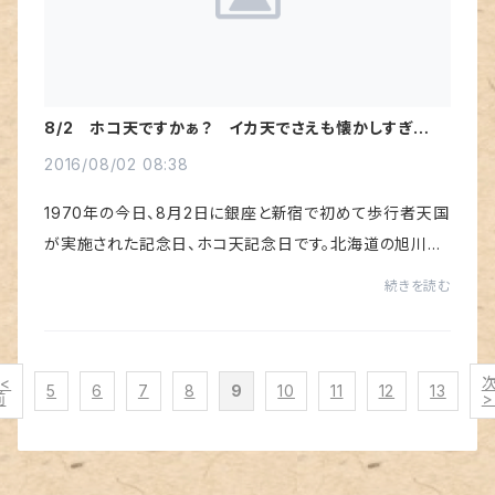
8/2 ホコ天ですかぁ？ イカ天でさえも懐かしすぎる言
葉ですけどねぇ。
2016/08/02 08:38
1970年の今日、8月2日に銀座と新宿で初めて歩行者天国
が実施された記念日、ホコ天記念日です。北海道の旭川市
では前年に実施されていましたが、インパクトの大きさでは
続きを読む
新宿・銀座には敵いませんから。自動車の急...
<<
5
6
7
8
9
10
11
12
13
前
>