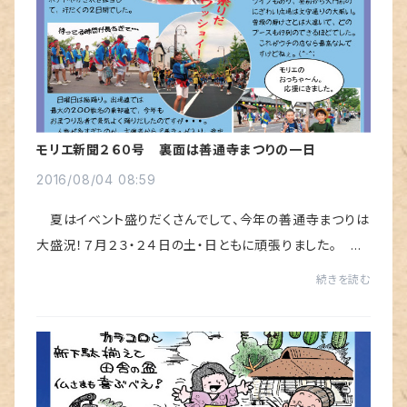
モリエ新聞２６０号 裏面は善通寺まつりの一日
2016/08/04 08:59
夏はイベント盛りだくさんでして、今年の善通寺まつりは
大盛況！７月２３・２４日の土・日ともに頑張りました。 今
年は５０周年ということで、大門前の広場で、大々的にイベ
続きを読む
ントやりました。私も商店連合会の...