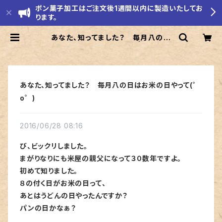
ポン菓子加工はご注文後1週間以内に製造いたしてお
ります。
あなた、知ってました？ 毎月八の日
はお米の日やって(゜o゜) | モリエ米
店
あなた、知ってました？ 毎月八の日はお米の日やって(゜
o゜)
2016/06/28 08:16
び、ビックリしました。
まがりなりにも米屋の親父になって３０数年ですよ。
初めて知りました。
８の付く日がお米の日って、
あとはうどんの日やったんですか？
パンの日かなぁ？