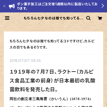
ポン菓子加工はご注文後1週間以内に製造いたしてお
ります。
もちろん七夕なのは誰でも知ってるコ
トですけど、カルピスの日でもあるそう
です。 | モリエ米店
もちろん七夕なのは誰でも知ってるコトですけど、カルピ
スの日でもあるそうです。
2016/07/07 06:45
１９１９年の７月７日、ラクトー（カルピ
ス食品工業の前身）が日本最初の乳酸
菌飲料を発売した日。
同社の創立者三島海雲（かいうん）(1878‐1974)