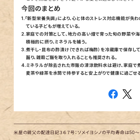
今回のまとめ
1.「新型栄養失調」により、心と体のストレス対応機能が失わ
ている子どもが増えている。
2.家庭での対策として、地力の高い畑で育った旬の野菜や
積極的に摂り、ミネラルを補う。
3.煮干し・昆布の酢漬け（できれば梅酢）を冷蔵庫で保存し
齧り、雑穀ご飯を取り入れることも推奨される。
4.ミネラルが除去された市販の清涼飲料水は避け、家庭で
麦茶や緑茶を水筒で持参すると安上がりで健康に過ごせる
米屋の親父の配達日記３６７号：ソメイヨシノの平均寿命は50～