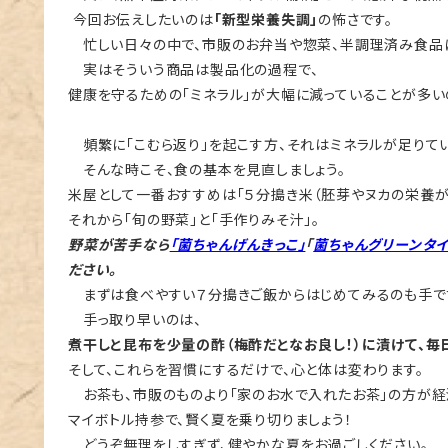
今回お伝えしたいのは
「新型栄養失調」
の怖さです。
忙しい日々の中で、市販のお弁当や惣菜、半調理済み食品
実はそういう商品は製品化の過程で、
健康を守るための「ミネラル」が大幅に減っていることが多い
頻繁に｢こむら返り｣を起こす方、それはミネラルが足りて
そんな時こそ、食の基本を見直しましょう。
米屋として一番おすすめは「５分搗き米（胚芽やヌカの栄養が
それから「旬の野菜」と「手作りみそ汁」。
野菜が苦手なら
「菌ちゃんげんきっこ」
「
菌ちゃんグリーンタ
ださい。
まずは食べやすい７分搗きご飯からはじめてみるのも手で
手っ取り早いのは、
煮干しと昆布を少量の酢（梅酢だとなお良し！）に漬けて、毎
そして、これらを習慣にするだけで、心と体は変わります。
お茶も、市販のものより「家のお水で入れたお茶」の方が経
マイボトル持参で、賢く夏を乗り切りましょう！
どうぞ無理をしすぎず、健やかな夏をお過ごしください。