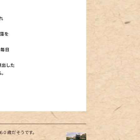
れ
海藻を
て毎日
煮出した
。
６０歳だそうです。