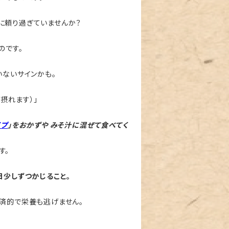
に頼り過ぎていませんか？
のです。
いないサインかも。
摂れます）」
イプ
」をおかずや みそ汁に混ぜて食べてく
す。
日少しずつかじること。
済的で栄養も逃げません。