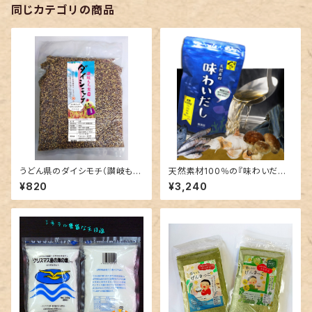
同じカテゴリの商品
うどん県のダイシモチ（讃岐もち
天然素材100％の『味わいだし』
麦）800ｇパック：クリックポスト
1袋500ｇ:レターパックで送れま
¥820
¥3,240
で発送
す