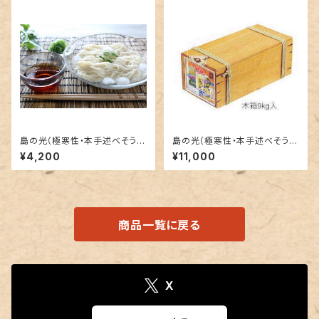
島の光（極寒性・本手述べそうめ
島の光（極寒性・本手述べそうめ
ん） 3ｋｇ
ん） 木箱９キロ
¥4,200
¥11,000
商品一覧に戻る
X