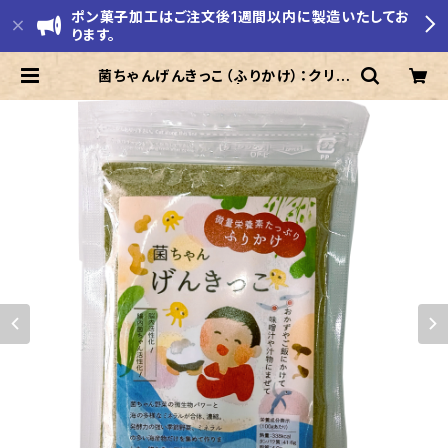
ポン菓子加工はご注文後1週間以内に製造いたしてお
ります。
菌ちゃんげんきっこ（ふりかけ）：クリッ
クポストで発送 | モリエ米店