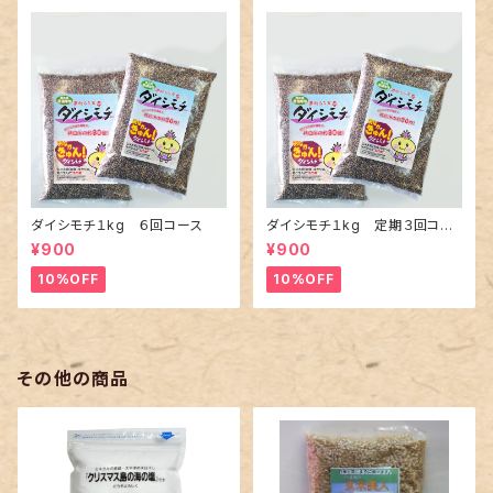
ダイシモチ１kg ６回コース
ダイシモチ１kg 定期３回コー
ス
¥900
¥900
10%OFF
10%OFF
その他の商品