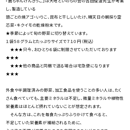
『菌ちゃんげんきっこ』は大地といのちの会の吉田俊道先生が考案
し、製造している
頭ごとの焼アゴ・いりこ、昆布と干ししいたけ、晴天日の朝採り空
芯菜・キクイモの乾燥粉末です。
★季節によって旬の野菜に切り替えています。
１袋５８グラムとたっぷりサイズで７１０円（税込）
★★★只今、おひとり６袋に制限させていただいております
★★★
★★★他の商品と同梱で送る場合は宅急便になります
★★★
外食や半調理済みの野菜、加工食品を使うことの多い人は、たく
さん食べていても、主要ミネラルは不足し、微量ミネラルや植物性
栄養素はほとんど摂れていないことが想定されます。
そんな方は、これを毎食たっぷりふりかけて食べると、
不足していた栄養素が補給されるために、