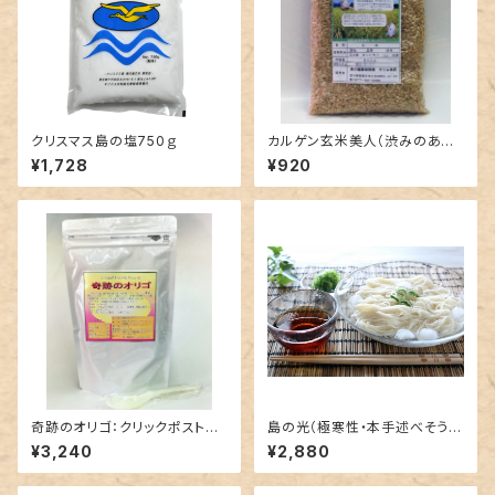
クリスマス島の塩750ｇ
カルゲン玄米美人（渋みのある
最表皮だけ剥いた玄米）発芽し
¥1,728
¥920
ます。
奇跡のオリゴ：クリックポストで
島の光（極寒性・本手述べそうめ
送るビックリ感動のオリゴ糖で
ん） 2ｋｇ
¥3,240
¥2,880
す。