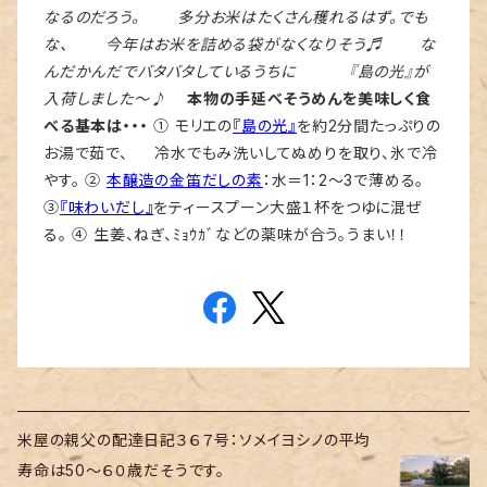
なるのだろう。 多分お米はたくさん穫れるはず。でも
な、 今年はお米を詰める袋がなくなりそう♬ な
んだかんだでバタバタしているうちに 『島の光』が
入荷しました～♪
本物の手延べそうめんを美味しく食
べる基本は・・・
① モリエの
『島の光』
を約2分間たっぷりの
お湯で茹で、 冷水でもみ洗いしてぬめりを取り、氷で冷
やす。 ②
本醸造の金笛だしの素
：水＝1：2～3で薄める。
③
『味わいだし』
をティースプーン大盛１杯をつゆに混ぜ
る。 ④ 生姜、ねぎ、ﾐｮｳｶﾞなどの薬味が合う。うまい！！
米屋の親父の配達日記３６７号：ソメイヨシノの平均
寿命は50～６０歳だそうです。