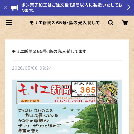
ポン菓子加工はご注文後1週間以内に製造いたしてお
ります。
モリエ新聞３６5号:島の光入荷してま
す | モリエ米店
モリエ新聞３６5号:島の光入荷してます
2026/05/08 09:24