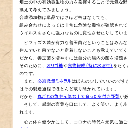
畑土の中の有効微生物の力を発揮することで元気な野
換えて考えてみましょう。
合成添加物は単品ではさほど害はなくても、
組み合わせによっては非常に危険な毒性が確認されて
ウイルスをさらに強力なものに変性させたりしていま
　ビフィズス菌が有力な善玉菌だということはみんな
住んでいた菌でないと定着しないことも覚えていてく
だから、善玉菌を増やすには自分の腸内の菌を増殖さ
そのために、
や
をたく
オリゴ糖
食物繊維（特に水溶性）
のです。
　また、
はほんの少しでいいのです
必須微量ミネラル
はその製造過程でほとんど取り除かれています。
だから、
が
丸ごとの魚や元気な土で育った皮付き野菜
　そして、感謝の言葉を口にして、よく笑い、よく歩
れます。
　心と体を健やかにして、コロナの時代を元気に過ご