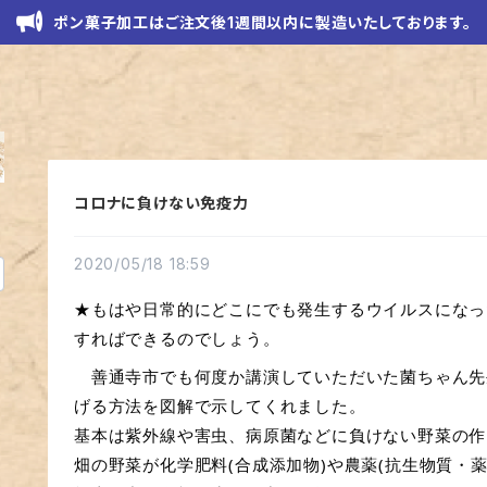
ポン菓子加工はご注文後1週間以内に製造いたしております。
コロナに負けない免疫力
2020/05/18 18:59
★もはや日常的にどこにでも発生するウイルスになっ
すればできるのでしょう。
　善通寺市でも何度か講演していただいた菌ちゃん先
げる方法を図解で示してくれました。
基本は紫外線や害虫、病原菌などに負けない野菜の作
畑の野菜が化学肥料(合成添加物)や農薬(抗生物質・