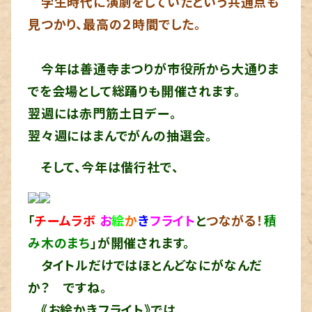
学生時代に演劇をしていたという共通点も
見つかり、
最高の２時間でした。
今年は善通寺まつりが市役所から大通りま
でを会場として総踊りも開催されます。
翌週には赤門筋土日デー。
翌々週にはまんでがんの抽選会。
そして、今年は偕行社で、
「
チームラボ
お
絵
か
き
フライト
と
つながる！
積
み木のまち
」が開催されます。
タイトルだけではほとんどなにがなんだ
か？
ですね。
《お絵かきフライト》では、