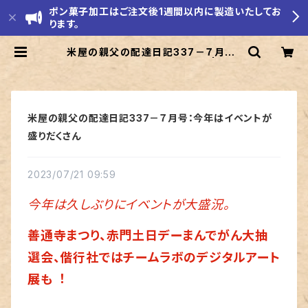
ポン菓子加工はご注文後1週間以内に製造いたしてお
ります。
米屋の親父の配達日記337－７月号：
今年はイベントが盛りだくさん | モリ
エ米店
米屋の親父の配達日記337－７月号：今年はイベントが
盛りだくさん
2023/07/21 09:59
今年は久しぶりにイベントが大盛況。
善通寺まつり、赤門土日デーまんでがん大抽
選会、偕行社ではチームラボのデジタルアート
展も︕