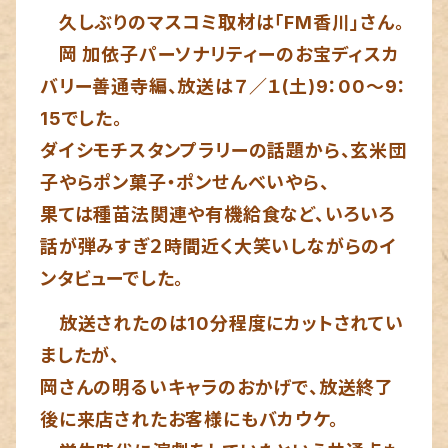
久しぶりのマスコミ取材は「FM香川」さん。
岡 加依子パーソナリティーのお宝ディスカ
バリー善通寺編、放送は
７／１(土)9：00～9：
15でした。
ダイシモチスタンプラリーの話題から、玄米団
子やらポン菓子・ポン
せんべいやら、
果ては種苗法関連や有機給食など、いろいろ
話が弾み
すぎ２時間近く大笑いしながらのイ
ンタビューでした。
放送されたのは10分程度にカットされてい
ましたが、
岡さんの明るいキャラのおかげで、放送終了
後に
来店されたお客様にもバカウケ。