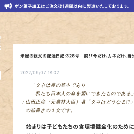
ポン菓子加工はご注文後1週間以内に製造いたしております。
米屋の親父の配達日記:328号 脱！「今だけ、カネだけ、自
2022/09/07 18:02
「タネは農の基本であり
私たち日本人の命を繋いできたものである
：山田正彦（元農林大臣）著「タネはどうなる!?
の前書きの１文です。
始まりは子どもたちの食環境健全化のために