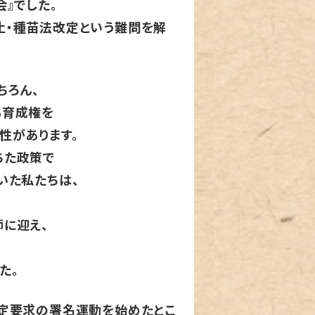
』でした。
止・種苗法改定という難問を解
ちろん、
も育成権を
性があります。
ちた政策で
いた私たちは、
に迎え、
た。
定要求の署名運動を始めたとこ