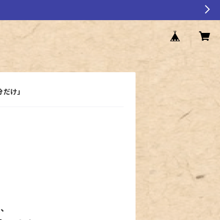
分だけ」
」
」
、