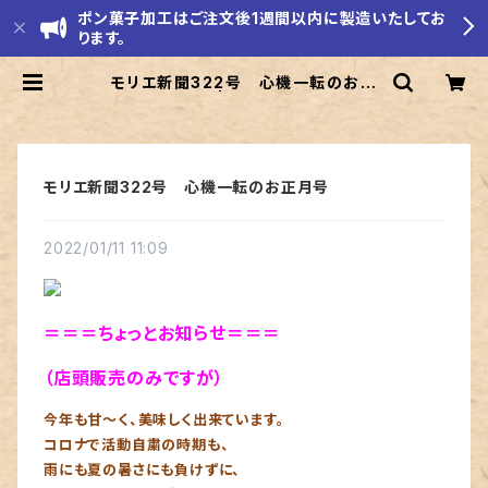
ポン菓子加工はご注文後1週間以内に製造いたしてお
ります。
モリエ新聞322号 心機一転のお正
月号 | モリエ米店
モリエ新聞322号 心機一転のお正月号
2022/01/11 11:09
＝＝＝ちょっとお知らせ＝＝＝
（店頭販売のみですが）
今年も甘～く、美味しく出来ています。
コロナで活動自粛の時期も、
雨にも夏の暑さにも負けずに、