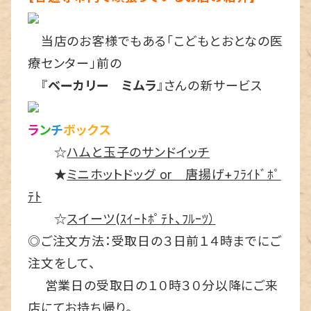
当店のお客様でもある｢こどもとおとなの医
療センター」前の
『
ベーカリー ミムラ
』さんの新サービス
ラ
ン
チ
ボックス
☆
ハムと玉子のサンドイッチ
★
ミニホットドッグ or 唐揚げ+ﾌﾗｲﾄﾞﾎﾟ
ﾃﾄ
☆
スイーツ(ｽｲｰﾄﾎﾟﾃﾄ、ﾌﾙｰﾂ）
◎ご注文方法：受取日の３日前１４時までにご
注文をして、
営業日の受取日の１０時３０分以降にご来
店にてお持ち帰り。