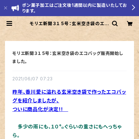
ポン菓子加工はご注文後1週間以内に製造いたしてお
ります。
モリエ新聞３１５号：玄米空き袋のエコ
バッグ販売開始しました。 | モリエ米
店
モリエ新聞３１５号：玄米空き袋のエコバッグ販売開始し
ました。
2021/06/07 07:23
昨年、香川愛に溢れる玄米空き袋で作ったエコバッ
グを紹介しましたが、
ついに商品化が決定!!
多少の雨にも、１０㌔ぐらいの重さにもへっちゃ
ら。