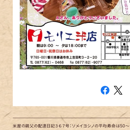
米屋の親父の配達日記３６７号：ソメイヨシノの平均寿命は50～