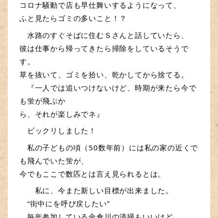
コロナ騒動で店も早仕舞いするようになって、
ふと見たらゴミの多いこと！？
　水路のすぐそばに住むＳさんと話していたら、
彼は仕事から帰ってきたら掃除をしているそうで
す。
草を抜いて、ゴミを拾い、乾かしてから捨てる。
　『一人では追いつけないけど、時期が来たら今で
も蛍が飛ぶか
ら、それが楽しみでネ』
　ビックリしました！
　私の子どもの頃（50数年前）には私の家の近くで
も飛んでいた蛍が、
今でもここで数匹とは言え見られるとは。
　　私に、今また新しい目標が出来ました。
　“街中にを呼び戻したい”
　毎年参加している金倉川の清掃もいいけど、