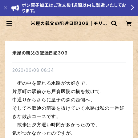
ポン菓子加工はご注文後1週間以内に製造いたしてお
ります。
米屋の親父の配達日記306 | モリエ
米店
米屋の親父の配達日記306
2020/06/08 08:34
　街の中を流れる水路が大好きで、
片原町の駅前から戸倉医院の横を抜けて、
中通りからさらに皇子の森の西側へ、
そして本郷通の暗渠を抜けていく水路は私の一番好
きな散歩コースです。
　散歩は夕方遅い時間が多かったので、
気がつかなかったのですが、