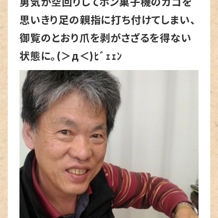
勇気が空回りしてポン菓子機のカゴを
思いきり足の親指に打ち付けてしまい、
御覧のとおり爪を剥がさざるを得ない
状態に。(＞д＜)ﾋﾞｪｪﾝ