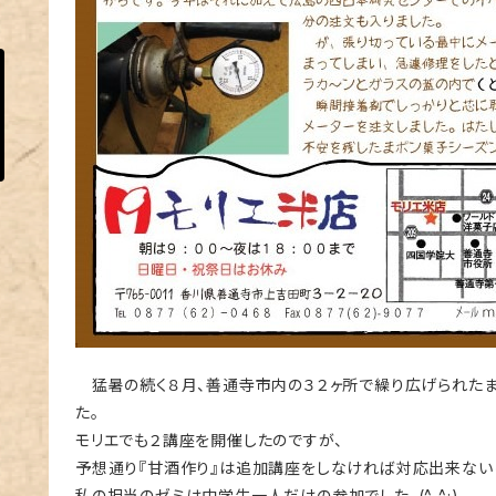
猛暑の続く８月、善通寺市内の３２ヶ所
で繰り広げられた
た。
モリエでも２講座を開催したのですが、
予想通り『甘酒作り』は
追加講座をしなければ対応出来ない
私の担当のゼミは中学生一人だけの参加でした。(^_^;)