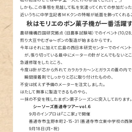
しかも、この事態を見越して私を気遣ってくれての参加だった
近いうちに中学生記者ＭＫクンの特報が紙面を飾ってくれる
秋はモリエのポン菓子機が一番活躍す
農研機構四国研究拠点（旧農事試験場）でのイベント(10/2
煎り大豆やむぎゅ～ポンの製造が始まるからです。
今年はそれに加えて広島の西日本研究センターでのイベント
が、張り切っている最中にメーターの針がとんでもないとこ
急遽修理をしたところ、
今度は針が芯から外れてカラカラカ～ンとガラスの蓋の内で
瞬間接着剤でしっかりと芯に取り付けたものの、
不安は拭えず予備のメーターを注文しました。
はたして無事に製造できるものやら、
一抹の不安を残したまポン菓子シーズンに突入しております
シーソーズ善通寺ツアーvol.６
９月のインプロは『ここ家』で開催
善通寺市生野本町2-15-31（善通寺市立東中学校の西隣
9月18日(月・祝)