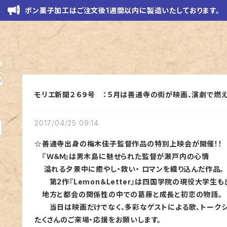
ポン菓子加工はご注文後1週間以内に製造いたしております。
モリエ新聞２６９号 ：５月は善通寺の街が映画、演劇で燃え
2017/04/25 09:14
☆善通寺出身の梅木佳子監督作品の特別上映会が開催！！
『Ｗ＆Ｍ』は男木島に魅せられた監督が瀬戸内の心情
溢れる夕景中に癒やし・救い・ ロマンを織り込んだ作品。
第2作『Lemon＆Letter』は四国学院の現役大学生も
地方と都会の関係性の中での葛藤と成長と初恋の物語。
当日は映画だけでなく、多彩なゲストによる歌、トークシ
たくさんのご来場・応援をお願いします。