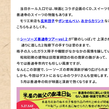
当日ホール入口では、映画とコラボ企画のＣＤ、スイーツ
善通寺のスイーツの物販もあります。
モリエ米店も
玄米団子
や
ポンせんべい
、
おからカリント
な
こちらもよろしくネ。
☆
シーソーズ善通寺ツアーvol.2
が「銀のしっぽ」で
上演さ
通りに面した２階廊下の手すりは昔のま
まで、
格子の入ったガラス障子や欄間がな
かなかの風情を醸してい
昭和初期の建物は旧陸軍師団の街の商家の趣があって、
今では
善通寺市内でも珍しい風景ですが、
なんとこの部屋で、シーソー
ズの即興演劇が繰り広げられま
しかも、今回はゲストにおな
じみのワタリさんも登場します。
５月は善通寺の街が映画と演劇で熱くなりますよ。