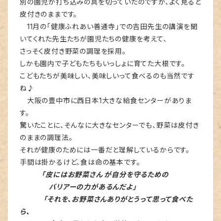
別の園児が打ち込みの具を切っていたのですが、よく見ると
皮付きのままです。
11月の「健康ふれあい善通寺」での吉田先生の講演を聞
いてくれた先生たちが園児たちの健康を考えて、
さっそく皮付き野菜の調理を採用。
しかも園内で子どもたちもいっしょに育てた大根です。
こどもたちが美味しい、美味しいって食べるのも当然です
ね♪
大阪の豊中市に西日本1大きな給食センターがありま
す。
驚いたことに、そんなに大きなセンターでも、野菜は皮付き
のままの調理法。
それが健康のためには一番だと理解しているからです。
手間は掛かるけど、食は命の基本です。
「皮にはお野菜さん が自分を守るための
バリアーの力があるんだよ」
「それを、お野菜さんありがとうって思って食べた
ら、