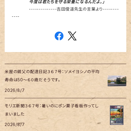
今度は君たちを守る栄養になるんだよ。」
--------------吉田俊道先生の言葉より--------
----
米屋の親父の配達日記３６７号：ソメイヨシノの平均
寿命は50～６０歳だそうです。
2026/8/7
モリエ新聞３６７号：暑いのにポン菓子看板作ってし
まいました
2026/8/7