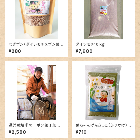
むぎポン（ダイシモチをポン菓子
ダイシモチ10ｋｇ
にしました） むぎゅーPONと書
¥280
¥7,980
いて、むぎポンです。６0g入り
通常栽培米の ポン菓子加
菌ちゃんげんきっこ（ふりかけ）：
工 1.4kg
クリックポストで発送
¥2,580
¥710