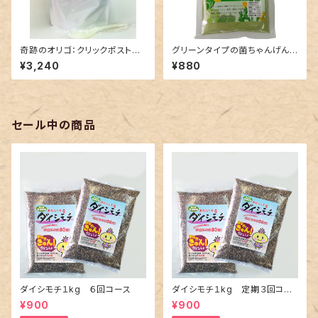
奇跡のオリゴ：クリックポストで
グリーンタイプの菌ちゃんげんき
送るビックリ感動のオリゴ糖で
っこ：クリックポストで発送
¥3,240
¥880
す。
セール中の商品
ダイシモチ１kg ６回コース
ダイシモチ１kg 定期３回コー
ス
¥900
¥900