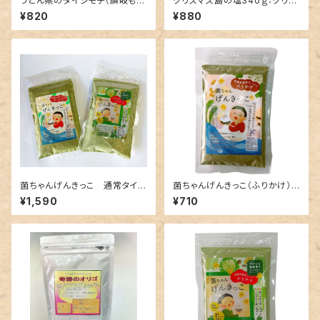
うどん県のダイシモチ（讃岐もち
クリスマス島の塩340ｇ：クリッ
麦）800ｇパック：クリックポスト
クポストで発送
¥820
¥880
で発送
菌ちゃんげんきっこ 通常タイプ
菌ちゃんげんきっこ（ふりかけ）：
とグリーンタイプ詰め合わせ：ク
クリックポストで発送
¥1,590
¥710
リックポストで発送