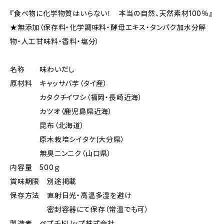
『食べ物に化学物質はいらない！ 本当の自然、天然素材100％』
★無添加（保存料・化学調味料・酵母エキス・タンパク加水分解
物・人工甘味料・香料・塩分）
名称 味わいだし
原材料 キャッサバ芋（タイ産）
カタクチイワシ（福岡・長崎近海）
カツオ（鹿児島県近海）
昆布（北海道）
原木栽培シイタケ(大分県）
無臭ニンニク（山口県）
内容量 500ｇ
賞味期限 別途掲載
保存方法 直射日光・高温多湿を避け
密封容器にて保存（常温でも可）
製造者 ペプチドリップ株式会社