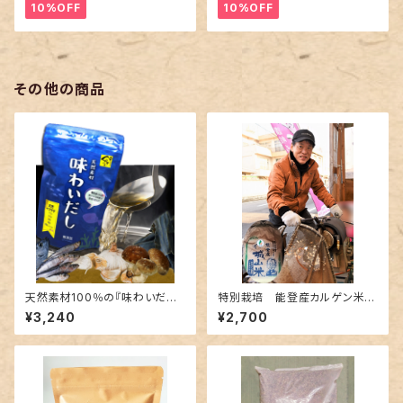
10%OFF
10%OFF
その他の商品
天然素材100％の『味わいだし』
特別栽培 能登産カルゲン米の
1袋500ｇ:レターパックで送れま
ポン菓子（玄米・精米） 1.4キロ
¥3,240
¥2,700
す
（1升）