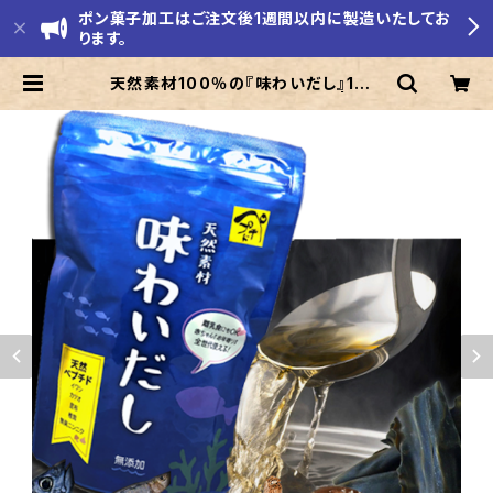
ポン菓子加工はご注文後1週間以内に製造いたしてお
ります。
天然素材100％の『味わいだし』1袋5
00ｇ:レターパックで送れます | モリ
エ米店