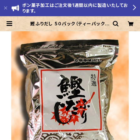
ポン菓子加工はご注文後1週間以内に製造いたしてお
ります。
鰹ふりだし ５０パック（ティーパックタ
イプ） | モリエ米店