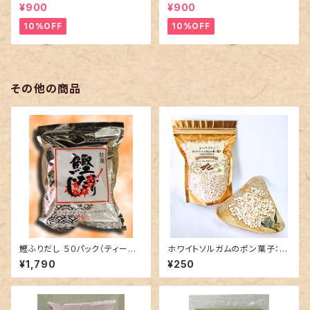
ス
¥900
¥900
10%OFF
10%OFF
その他の商品
鰹ふりだし ５０パック（ティーパ
ホワイトソルガムのポン菓子：シ
ックタイプ）
ナモン風味
¥1,790
¥250