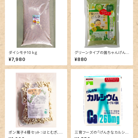
ダイシモチ10ｋｇ
グリーンタイプの菌ちゃんげんき
っこ：クリックポストで発送
¥7,980
¥880
ポン菓子4種セット：はとむぎ、ダ
三育フーズの「げんきなカルシウ
イシモチ、お米、ホワイトソルガム
ム」ヨーグルト風味