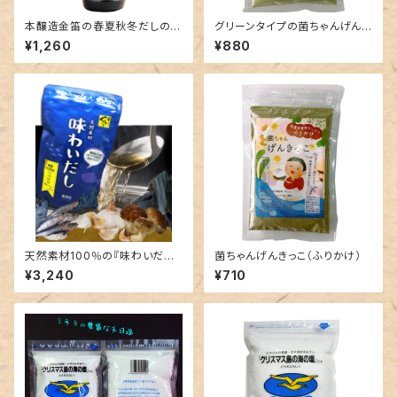
本醸造金笛の春夏秋冬だしの
グリーンタイプの菌ちゃんげんき
素：１リットル
っこ
¥1,260
¥880
天然素材100％の『味わいだし』
菌ちゃんげんきっこ（ふりかけ）
1袋500ｇ
¥3,240
¥710