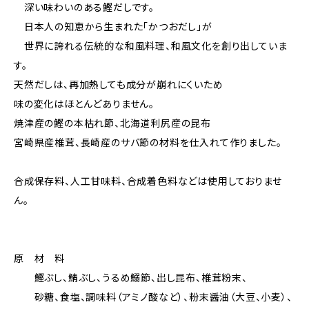
深い味わいのある鰹だしです。
日本人の知恵から生まれた「かつおだし」が
世界に誇れる伝統的な和風料理、和風文化を創り出していま
す。
天然だしは、再加熱しても成分が崩れにくいため
味の変化はほとんどありません。
焼津産の鰹の本枯れ節、北海道利尻産の昆布
宮崎県産椎茸、長崎産のサバ節の材料を仕入れて作りました。
合成保存料、人工甘味料、合成着色料などは使用しておりませ
ん。
原 材 料
鰹ぶし、鯖ぶし、うるめ鰯節、出し昆布、椎茸粉末、
砂糖、食塩、調味料（アミノ酸など）、粉末醤油（大豆、小麦）、